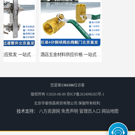
酒店五金材料供应价格 一站式配送
建筑五金材料供应配送 一站式五金材料供应商
您是第
1384306
位访客
版权所有 ©2026-08-09
京ICP备2024096265号-1
北京华泰恒昌商贸有限公司
保留所有权利.
技术支持：
八方资源网
免责声明
管理员入口
网站地图
脸盆冷热水龙头批发商 水龙头冷热洗脸盆池 全城配送
厨房冷热水龙头批发 三孔面盆通用中珠 24小时内送达