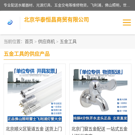
专业配送水暖器材、光源灯具、五金交电等维修物资，飞利浦，佛山照明，世达，博世，九牧，特陶等各产品涉及国内外知名品牌。公司专注与物业、学校、酒店、工厂等单位合作，提供一站式配送服务，降低客户综合成本。依托电子商务改变传统模式，以专业的团队为客户提供24H物资配送到达，货到月结、统一开票，便捷退换等服务，提高了企业的运营效率。
北京华泰恒昌商贸有限公司
当前位置：
首页
>
供应商机
>
五金工具
水暖阀门
电料灯饰
五金工具的供应产品
五金工具
涂料辅材
北京顺义区管道五金 送货上门
北京门窗五金配送 一站式五金