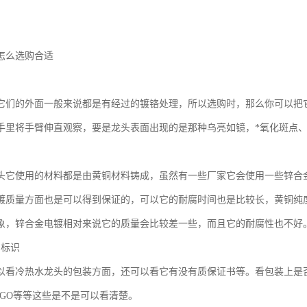
怎么选购合适
它们的外面一般来说都是有经过的镀铬处理，所以选购时，那么你可以把
手里将手臂伸直观察，要是龙头表面出现的是那种乌亮如镜，*氧化斑点
头它使用的材料都是由黄铜材料铸成，虽然有一些厂家它会使用一些锌合
镀质量方面也是可以得到保证的，可以它的耐腐时间也是比较长，黄铜纯
象，锌合金电镀相对来说它的质量会比较差一些，而且它的耐腐性也不好
和标识
以看冷热水龙头的包装方面，还可以看它有没有质保证书等。看包装上是
OGO等等这些是不是可以看清楚。