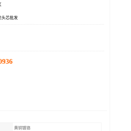
区
龙头芯批发
0936
黄铜镀铬