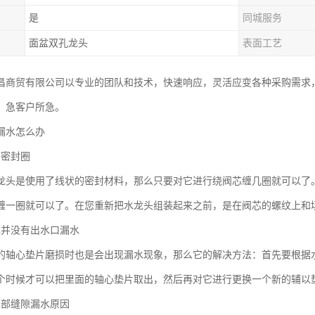
是
同城服务
面盆双孔龙头
表面工艺
昌商贸有限公司以专业的团队和技术，快速响应，灵活应变各种采购需求
，急客户所急。
漏水怎么办
的密封圈
龙头是使用了线状的密封材料，那么只要对它进行绕阀芯缠几圈就可以了
缠一圈就可以了。在您重新把水龙头组装起来之前，是在阀芯的螺纹上
龙并没有出水口漏水
的轴心垫片磨损时也是会出现漏水现象，那么它的解决方法：首先要根据
个时候才可以把里面的轴心垫片取出，然后再对它进行更换一个新的辅以
下部缝隙漏水原因