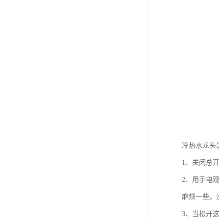
冷热水龙头
1、关闭总
2、用手电
麻烦一些。
3、当松开