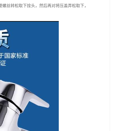
要螺丝转松取下拴头，然后再对将压盖弄松取下，