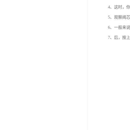
4、这时，
5、观察阀
6、一般来
7、后，按