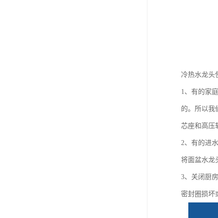
冷热水龙头
1、有的家
的。所以我
芯座和高压
2、有的进
将面盆水龙
3、关闭厨
密封圈损坏