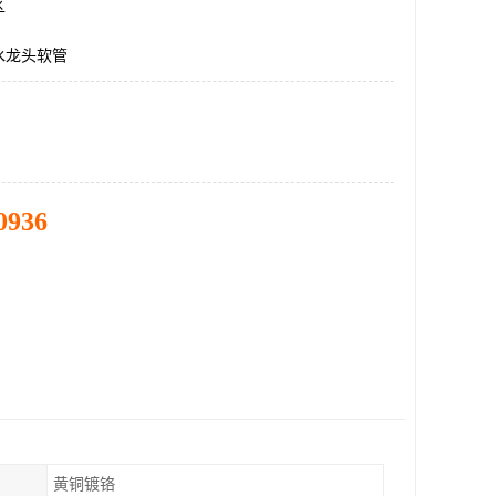
区
水龙头软管
0936
黄铜镀铬