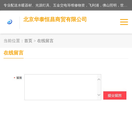
专业配送水暖器材、光源灯具、五金交电等维修物资，飞利浦，佛山照明，世达，博世，九牧，特陶等各产品涉及国内外知名品牌。公司专注与物业、学校、酒店、工厂等单位合作，提供一站式配送服务，降低客户综合成本。依托电子商务改变传统模式，以专业的团队为客户提供24H物资配送到达，货到月结、统一开票，便捷退换等服务，提高了企业的运营效率。
北京华泰恒昌商贸有限公司
当前位置：
首页
>
在线留言
水暖阀门
电料灯饰
在线留言
五金工具
涂料辅材