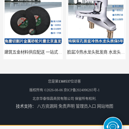
建筑五金材料供应配送 一站式五金材料供应商
脸盆冷热水龙头批发商 水龙头冷热洗脸盆池 全城配送
您是第
1369537
位访客
版权所有 ©2026-08-06
京ICP备2024096265号-1
北京华泰恒昌商贸有限公司
保留所有权利.
技术支持：
八方资源网
免责声明
管理员入口
网站地图
厨房冷热水龙头批发 三孔面盆通用中珠 24小时内送达
浴室冷热水龙头芯 三孔面盆通用中珠 24小时内送达