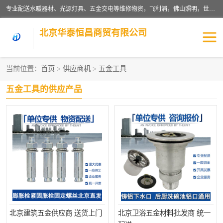
专业配送水暖器材、光源灯具、五金交电等维修物资，飞利浦，佛山照明，世达，博世，九牧，特陶等各产品涉及国内外知名品牌。公司专注与物业、学校、酒店、工厂等单位合作，提供一站式配送服务，降低客户综合成本。依托电子商务改变传统模式，以专业的团队为客户提供24H物资配送到达，货到月结、统一开票，便捷退换等服务，提高了企业的运营效率。
北京华泰恒昌商贸有限公司
当前位置：
首页
>
供应商机
>
五金工具
水暖阀门
电料灯饰
五金工具的供应产品
五金工具
涂料辅材
北京建筑五金供应商 送货上门
北京卫浴五金材料批发商 统一