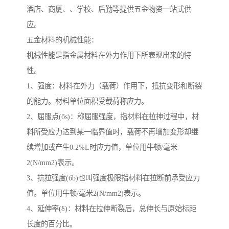
酒店、商厦、、学校、后勤等提供五金物资一站式供
应。
五金材料的机械性能：
机械性能是指金属材料在外力作用下所表现出来的特
性。
1、强度：材料在外力（载荷）作用下，抵抗变形和断裂
的能力。材料单位面积受载荷称应力。
2、屈服点(бs)：称屈服强度，指材料在拉抻过程中，材
料所受应力达到某一临界值时，载荷不再增加变形却继
续增加或产生0.2%L时应力值，单位用牛顿/毫米
2(N/mm2)表示。
3、抗拉强度(бb)也叫强度极限指材料在拉断前承受应力
值。单位用牛顿/毫米2(N/mm2)表示。
4、延伸率(δ)：材料在拉伸断裂后，总伸长与原始标距
长度的百分比。