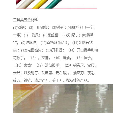
工具类五金材料：
(1)钢锯； (2)手用锯条； (3)钳子 ；(4)螺丝刀（一字、
十字）；(5)卷尺； (6)克丝钳； (7)尖嘴钳 ；(8)斜嘴
钳； (9)玻璃胶； (10)直柄麻花钻头； (11)金刚石钻
头 ；(12)电锤钻头； (13)开孔器；（14）开口扳手和梅
花扳手；（15）；拉铆；（16）黄油；（17）锤子；
（18）套筒；（19）活动扳手；（20）钢卷尺、盒尺、
米尺；以及射钉、铁皮剪、云石锯片、油灰刀、灰匙、
砖刀、铁铲、清洁铲刀、美工刀、搅灰棒等产品。