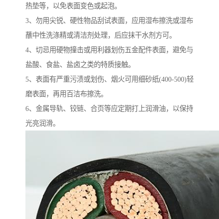
热垫等，以免表面变色或起泡。
3、勿用尖锐、硬性物品刮试表面，应用湿布擦洗或湿布
蘸中性洗涤精或清洁剂处理，后应抹干水剂方可。
4、切忌用硬物撞击或用利器划伤五金配件表面，避免与
盐酸、食盐、盐卤之类的特质接触。
5、表面有严重污渍或划伤、烟火可用细砂纸(400-500)轻
磨表面，再用百洁布擦洗。
6、金属导轨、铰链、合页等应定期打上润滑油，以保持
光亮润滑。