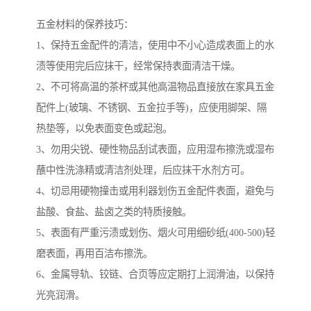
五金材料的保养技巧：
1、保持五金配件的清洁，使用中不小心造成表面上的水
渍等使用完后应抹干，经常保持表面清洁干燥。
2、不可将高温的茶杯或其他高温物品直接放在家具五金
配件上(玻璃、不锈钢、五金拉手等)，应使用脚架、隔
热垫等，以免表面变色或起泡。
3、勿用尖锐、硬性物品刮试表面，应用湿布擦洗或湿布
蘸中性洗涤精或清洁剂处理，后应抹干水剂方可。
4、切忌用硬物撞击或用利器划伤五金配件表面，避免与
盐酸、食盐、盐卤之类的特质接触。
5、表面有严重污渍或划伤、烟火可用细砂纸(400-500)轻
磨表面，再用百洁布擦洗。
6、金属导轨、铰链、合页等应定期打上润滑油，以保持
光亮润滑。