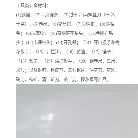
工具类五金材料：
(1)钢锯； (2)手用锯条； (3)钳子 ；(4)螺丝刀（一字、
十字）；(5)卷尺； (6)克丝钳； (7)尖嘴钳 ；(8)斜嘴
钳； (9)玻璃胶； (10)直柄麻花钻头； (11)金刚石钻
头 ；(12)电锤钻头； (13)开孔器；（14）开口扳手和梅
花扳手；（15）；拉铆；（16）黄油；（17）锤子；
（18）套筒；（19）活动扳手；（20）钢卷尺、盒尺、
米尺；以及射钉、铁皮剪、云石锯片、油灰刀、灰匙、
砖刀、铁铲、清洁铲刀、美工刀、搅灰棒等产品。