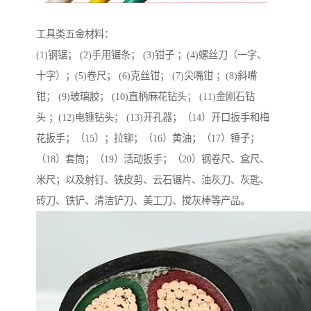
工具类五金材料：
(1)钢锯； (2)手用锯条； (3)钳子 ；(4)螺丝刀（一字、
十字）；(5)卷尺； (6)克丝钳； (7)尖嘴钳 ；(8)斜嘴
钳； (9)玻璃胶； (10)直柄麻花钻头； (11)金刚石钻
头 ；(12)电锤钻头； (13)开孔器；（14）开口扳手和梅
花扳手；（15）；拉铆；（16）黄油；（17）锤子；
（18）套筒；（19）活动扳手；（20）钢卷尺、盒尺、
米尺；以及射钉、铁皮剪、云石锯片、油灰刀、灰匙、
砖刀、铁铲、清洁铲刀、美工刀、搅灰棒等产品。