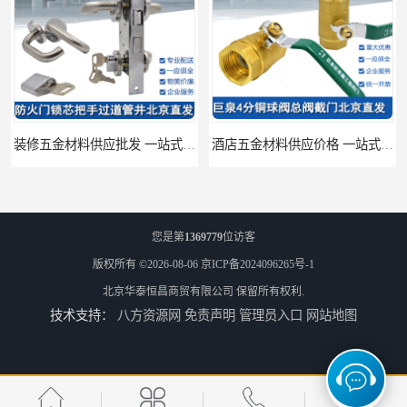
装修五金材料供应批发 一站式供应
酒店五金材料供应价格 一站式配送
您是第
1369779
位访客
版权所有 ©2026-08-06
京ICP备2024096265号-1
北京华泰恒昌商贸有限公司
保留所有权利.
技术支持：
八方资源网
免责声明
管理员入口
网站地图
建筑五金材料供应配送 一站式五金材料供应商
脸盆冷热水龙头批发商 水龙头冷热洗脸盆池 全城配送