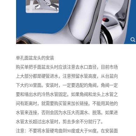
单孔面盆龙头的安装
购买单把手面盆龙头时应该注意去水口直径，目前市场
上大部分都是硬管进水，注意预留水管高度，从台盆向
下大约30里面。安装时，一定要选配的角阀，角阀一定
要和墙出水的冷热水管固定。如果角阀和龙头上水管之
间有距离时，就需要购买管来加长链接。不能用其他的
水管来连接，否则会因为水压大而漏水、脱落。如果进
水管太长超过出水管时，剪去多余不分就行了。
注意：不要将水管硬弯曲到90度或大于90度。在安装面