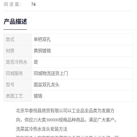
阅 读 量：
74
产品描述
款式
单把双孔
材质
黄铜镀铬
是否冷热水
是
同城服务
同城物流送货上门
型号
面盆双孔龙头
表面工艺
镀铬
北京华泰恒昌商贸有限公司以工业品全品类为发展方
向，供应25大类300000规格品种商品，满足广大客户。
洗菜盆冷热水龙头安装方法