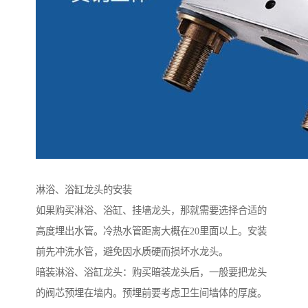
淋浴、浴缸龙头的安装
如果购买淋浴、浴缸、挂墙龙头，那就需要选择合适的
高度埋出水管。冷热水管距离大概在20里面以上。安装
前先冲洗水管，避免因水质硬而损坏水龙头。
暗装淋浴、浴缸龙头：购买暗装龙头后，一般要把龙头
的阀芯预埋在墙内。预埋前要考虑卫生间墙体的厚度。