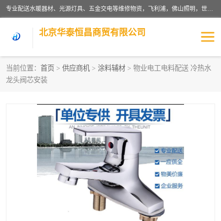
专业配送水暖器材、光源灯具、五金交电等维修物资，飞利浦，佛山照明，世达，博世，九牧，特陶等各产品涉及国内外知名品牌。公司专注与物业、学校、酒店、工厂等单位合作，提供一站式配送服务，降低客户综合成本。依托电子商务改变传统模式，以专业的团队为客户提供24H物资配送到达，货到月结、统一开票，便捷退换等服务，提高了企业的运营效率。
北京华泰恒昌商贸有限公司
当前位置：
首页
>
供应商机
>
涂料辅材
> 物业电工电料配送 冷热水
龙头阀芯安装
水暖阀门
电料灯饰
五金工具
涂料辅材