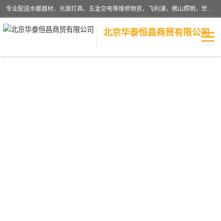
专业配送水暖器材、光源灯具、五金交电等维修物资，飞利浦，佛山照明，世达，博世，九牧，特陶等各产品涉及国内外知名品牌。公司专注与物业、学校、酒店、工厂等单位合作，提供一站式配送服务，降低客户综合成本。依托电子商务改变传统模式，以专业的团队为客户提供24H物资配送到达，货到月结、统一开票，便捷退换等服务，提高了企业的运营效率。
北京华泰恒昌商贸有限公司