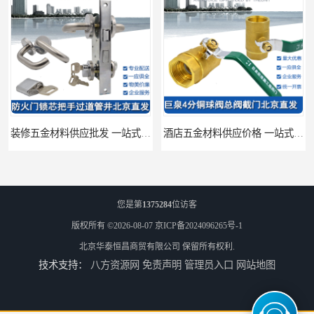
装修五金材料供应批发 一站式供应
酒店五金材料供应价格 一站式配送
您是第
1375284
位访客
版权所有 ©2026-08-07
京ICP备2024096265号-1
北京华泰恒昌商贸有限公司
保留所有权利.
技术支持：
八方资源网
免责声明
管理员入口
网站地图
建筑五金材料供应配送 一站式五金材料供应商
脸盆冷热水龙头批发商 水龙头冷热洗脸盆池 全城配送