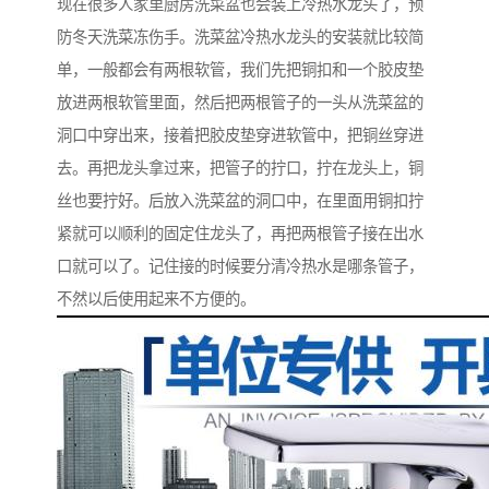
现在很多人家里厨房洗菜盆也会装上冷热水龙头了，预
防冬天洗菜冻伤手。洗菜盆冷热水龙头的安装就比较简
单，一般都会有两根软管，我们先把铜扣和一个胶皮垫
放进两根软管里面，然后把两根管子的一头从洗菜盆的
洞口中穿出来，接着把胶皮垫穿进软管中，把铜丝穿进
去。再把龙头拿过来，把管子的拧口，拧在龙头上，铜
丝也要拧好。后放入洗菜盆的洞口中，在里面用铜扣拧
紧就可以顺利的固定住龙头了，再把两根管子接在出水
口就可以了。记住接的时候要分清冷热水是哪条管子，
不然以后使用起来不方便的。