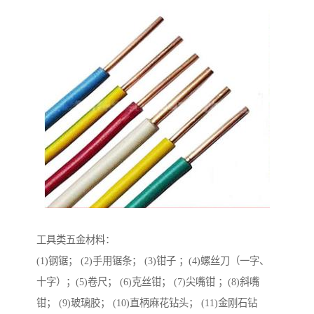
工具类五金材料：
(1)钢锯； (2)手用锯条； (3)钳子 ；(4)螺丝刀（一字、
十字）；(5)卷尺； (6)克丝钳； (7)尖嘴钳 ；(8)斜嘴
钳； (9)玻璃胶； (10)直柄麻花钻头； (11)金刚石钻