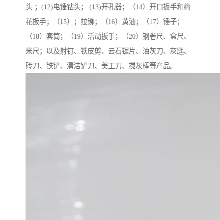
头 ；(12)电锤钻头； (13)开孔器；（14）开口扳手和梅
花扳手；（15）；拉铆；（16）黄油；（17）锤子；
（18）套筒；（19）活动扳手；（20）钢卷尺、盒尺、
米尺；以及射钉、铁皮剪、云石锯片、油灰刀、灰匙、
砖刀、铁铲、清洁铲刀、美工刀、搅灰棒等产品。