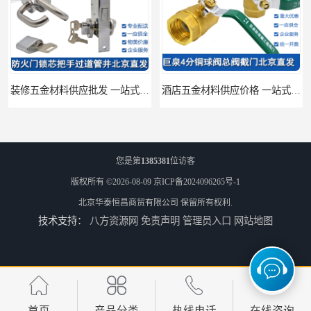
装修五金材料供应批发 一站式供应
酒店五金材料供应价格 一站式配送
您是第
1385381
位访客
版权所有 ©2026-08-09
京ICP备2024096265号-1
北京华泰恒昌商贸有限公司
保留所有权利.
技术支持：
八方资源网
免责声明
管理员入口
网站地图
建筑五金材料供应配送 一站式五金材料供应商
脸盆冷热水龙头批发商 水龙头冷热洗脸盆池 全城配送
首页
产品分类
热线电话
在线咨询