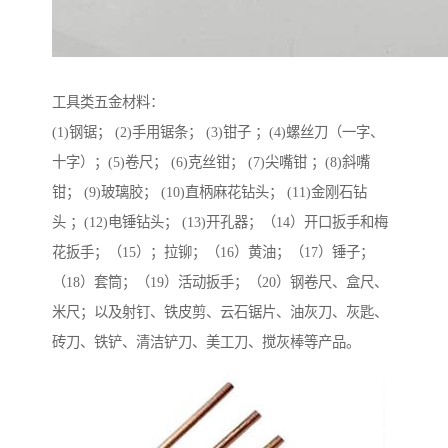
工具类五金材料：
(1)钢锯； (2)手用锯条； (3)钳子 ；(4)螺丝刀（一字、
十字）；(5)卷尺； (6)克丝钳； (7)尖嘴钳 ；(8)斜嘴
钳； (9)玻璃胶； (10)直柄麻花钻头； (11)金刚石钻
头 ；(12)电锤钻头； (13)开孔器；（14）开口扳手和梅
花扳手；（15）；拉铆；（16）黄油；（17）锤子；
（18）套筒；（19）活动扳手；（20）钢卷尺、盒尺、
米尺；以及射钉、铁皮剪、云石锯片、油灰刀、灰匙、
砖刀、铁铲、清洁铲刀、美工刀、搅灰棒等产品。