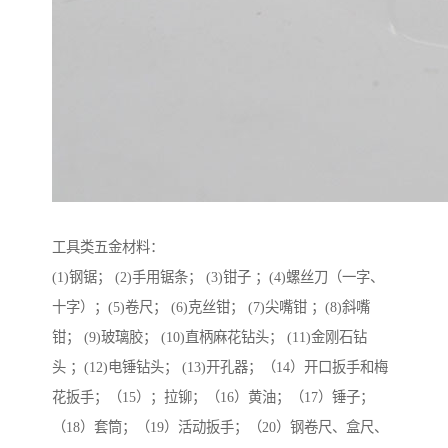
工具类五金材料：
(1)钢锯； (2)手用锯条； (3)钳子 ；(4)螺丝刀（一字、
十字）；(5)卷尺； (6)克丝钳； (7)尖嘴钳 ；(8)斜嘴
钳； (9)玻璃胶； (10)直柄麻花钻头； (11)金刚石钻
头 ；(12)电锤钻头； (13)开孔器；（14）开口扳手和梅
花扳手；（15）；拉铆；（16）黄油；（17）锤子；
（18）套筒；（19）活动扳手；（20）钢卷尺、盒尺、