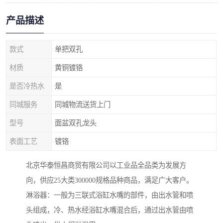
产品描述
款式
单把双孔
材质
黄铜镀铬
是否冷热水
是
同城服务
同城物流送货上门
型号
面盆双孔龙头
表面工艺
镀铬
北京华泰恒昌商贸有限公司以工业品全品类为发展方
向，供应25大类300000规格品种商品，满足广大客户。
淋浴器：一般为三联式浴缸水嘴的部件，由出水管和喷
头组成，冷、热水经浴缸水嘴混合后，通过出水管由喷