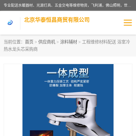
专业配送水暖器材、光源灯具、五金交电等维修物资，飞利浦，佛山照明，世达，博世，九牧，特陶等各产品涉及国内外知名品牌。公司专注与物业、学校、酒店、工厂等单位合作，提供一站式配送服务，降低客户综合成本。依托电子商务改变传统模式，以专业的团队为客户提供24H物资配送到达，货到月结、统一开票，便捷退换等服务，提高了企业的运营效率。
北京华泰恒昌商贸有限公司
当前位置：
首页
>
供应商机
>
涂料辅材
> 工程维修材料配送 浴室冷
热水龙头芯采购商
水暖阀门
电料灯饰
五金工具
涂料辅材