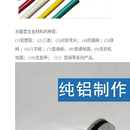
水暖类五金材料的种类：
(1)铝塑管； (2)三通； (3)对丝弯头； (4)防漏阀 ；(5)球
阀 ；(6)八字阀 ；(7)直通阀； (8)普通地漏；(9)洗衣机
地漏； (10)生胶带；（11）泵阀等系列产品。