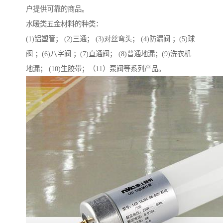
户提供可靠的商品。
水暖类五金材料的种类：
(1)铝塑管； (2)三通； (3)对丝弯头； (4)防漏阀 ；(5)球
阀 ；(6)八字阀 ；(7)直通阀； (8)普通地漏；(9)洗衣机
地漏； (10)生胶带；（11）泵阀等系列产品。