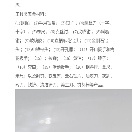
应。
工具类五金材料：
(1)钢锯； (2)手用锯条； (3)钳子 ；(4)螺丝刀（一字、
十字）；(5)卷尺； (6)克丝钳； (7)尖嘴钳 ；(8)斜嘴
钳； (9)玻璃胶； (10)直柄麻花钻头； (11)金刚石钻
头 ；(12)电锤钻头； (13)开孔器；（14）开口扳手和梅
花扳手；（15）；拉铆；（16）黄油；（17）锤子；
（18）套筒；（19）活动扳手；（20）钢卷尺、盒尺、
米尺；以及射钉、铁皮剪、云石锯片、油灰刀、灰匙、
砖刀、铁铲、清洁铲刀、美工刀、搅灰棒等产品。