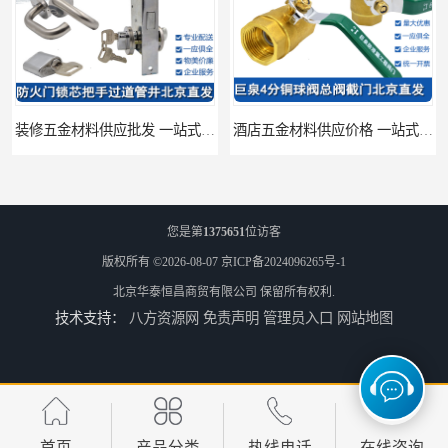
装修五金材料供应批发 一站式供应
酒店五金材料供应价格 一站式配送
您是第
1375651
位访客
版权所有 ©2026-08-07
京ICP备2024096265号-1
北京华泰恒昌商贸有限公司
保留所有权利.
技术支持：
八方资源网
免责声明
管理员入口
网站地图
建筑五金材料供应配送 一站式五金材料供应商
脸盆冷热水龙头批发商 水龙头冷热洗脸盆池 全城配送
首页
产品分类
热线电话
在线咨询