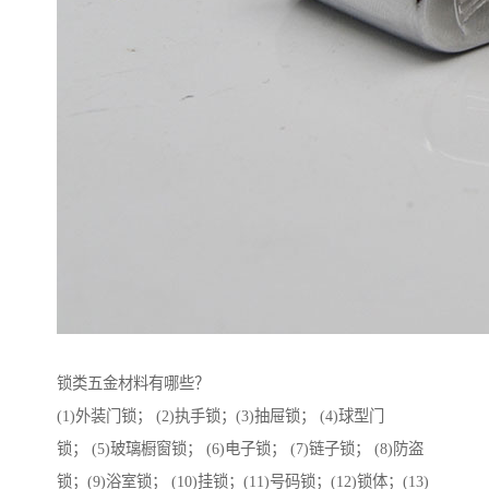
锁类五金材料有哪些？
(1)外装门锁； (2)执手锁；(3)抽屉锁； (4)球型门
锁； (5)玻璃橱窗锁； (6)电子锁； (7)链子锁； (8)防盗
锁；(9)浴室锁； (10)挂锁；(11)号码锁；(12)锁体；(13)