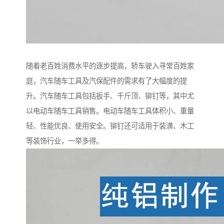
随着老百姓消费水平的逐步提高，轿车驶入寻常百姓家
庭，汽车随车工具及汽保配件的需求有了大幅度的提
升。汽车随车工具包括扳手、千斤顶、铆钉等，其中尤
以电动车随车工具销售。电动车随车工具体积小、重量
轻、性能优良、使用安全。铆钉还可适用于装潢、木工
等装饰行业，一举多得。