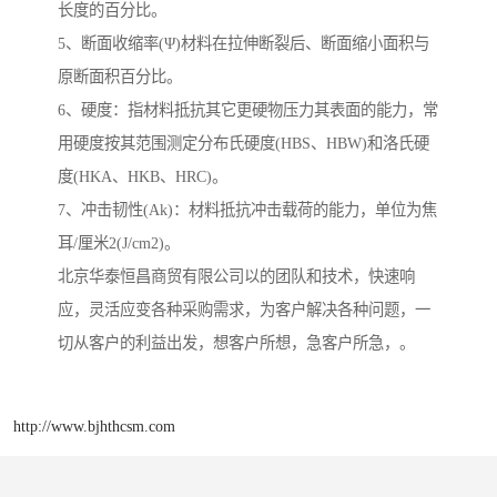
长度的百分比。
5、断面收缩率(Ψ)材料在拉伸断裂后、断面缩小面积与
原断面积百分比。
6、硬度：指材料抵抗其它更硬物压力其表面的能力，常
用硬度按其范围测定分布氏硬度(HBS、HBW)和洛氏硬
度(HKA、HKB、HRC)。
7、冲击韧性(Ak)：材料抵抗冲击载荷的能力，单位为焦
耳/厘米2(J/cm2)。
北京华泰恒昌商贸有限公司以的团队和技术，快速响
应，灵活应变各种采购需求，为客户解决各种问题，一
切从客户的利益出发，想客户所想，急客户所急，。
http://www.bjhthcsm.com