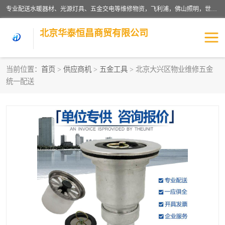
专业配送水暖器材、光源灯具、五金交电等维修物资，飞利浦，佛山照明，世达，博世，九牧，特陶等各产品涉及国内外知名品牌。公司专注与物业、学校、酒店、工厂等单位合作，提供一站式配送服务，降低客户综合成本。依托电子商务改变传统模式，以专业的团队为客户提供24H物资配送到达，货到月结、统一开票，便捷退换等服务，提高了企业的运营效率。
北京华泰恒昌商贸有限公司
当前位置：
首页
>
供应商机
>
五金工具
> 北京大兴区物业维修五金
统一配送
水暖阀门
电料灯饰
五金工具
涂料辅材