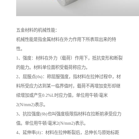
五金材料的机械性能：
机械性能是指金属材料在外力作用下所表现出来的特
性。
1、强度：材料在外力（载荷）作用下，抵抗变形和断裂
的能力。材料单位面积受载荷称应力。
2、屈服点(бs)：称屈服强度，指材料在拉抻过程中，材
料所受应力达到某一临界值时，载荷不再增加变形却继
续增加或产生0.2%L时应力值，单位用牛顿/毫米
2(N/mm2)表示。
3、抗拉强度(бb)也叫强度极限指材料在拉断前承受应力
值。单位用牛顿/毫米2(N/mm2)表示。
4、延伸率(δ)：材料在拉伸断裂后，总伸长与原始标距