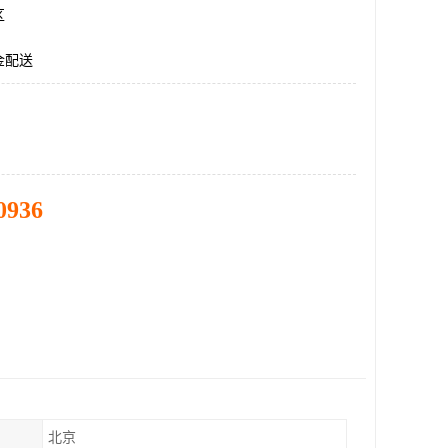
区
金配送
0936
北京