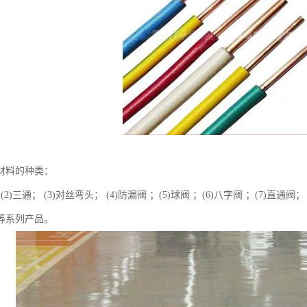
材料的种类：
 (2)三通； (3)对丝弯头； (4)防漏阀 ；(5)球阀 ；(6)八字阀 ；(7)直通阀
阀等系列产品。