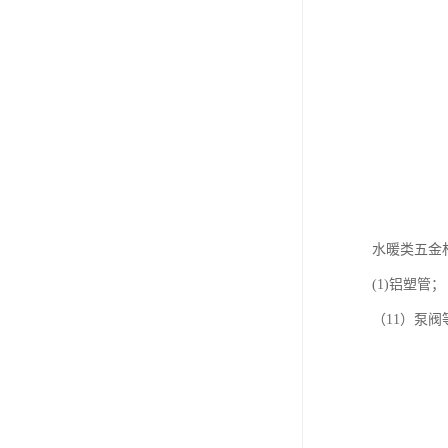
水暖类五金
(1)铝塑管；
（11）泵