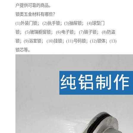
户提供可靠的商品。
锁类五金材料有哪些？
(1)外装门锁； (2)执手锁；(3)抽屉锁； (4)球型门
锁； (5)玻璃橱窗锁； (6)电子锁； (7)链子锁； (8)防盗
锁；(9)浴室锁； (10)挂锁；(11)号码锁；(12)锁体；(13)
锁芯等。