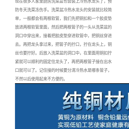
现在很多人家里厨房洗菜盆也会装上冷热水龙头了，预
防冬天洗菜冻伤手。洗菜盆冷热水龙头的安装就比较简
单，一般都会有两根软管，我们先把铜扣和一个胶皮垫
放进两根软管里面，然后把两根管子的一头从洗菜盆的
洞口中穿出来，接着把胶皮垫穿进软管中，把铜丝穿进
去。再把龙头拿过来，把管子的拧口，拧在龙头上，铜
丝也要拧好。后放入洗菜盆的洞口中，在里面用铜扣拧
紧就可以顺利的固定住龙头了，再把两根管子接在出水
口就可以了。记住接的时候要分清冷热水是哪条管子，
不然以后使用起来不方便的。