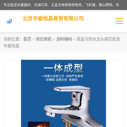
专业配送水暖器材、光源灯具、五金交电等维修物资，飞利浦，佛山照明，世达，博世，九牧，特陶等各产品涉及国内外知名品牌。公司专注与物业、学校、酒店、工厂等单位合作，提供一站式配送服务，降低客户综合成本。依托电子商务改变传统模式，以专业的团队为客户提供24H物资配送到达，货到月结、统一开票，便捷退换等服务，提高了企业的运营效率。
北京华泰恒昌商贸有限公司
当前位置：
首页
>
供应商机
>
涂料辅材
> 菜盆冷热水龙头阀芯批发
华泰恒昌
水暖阀门
电料灯饰
五金工具
涂料辅材