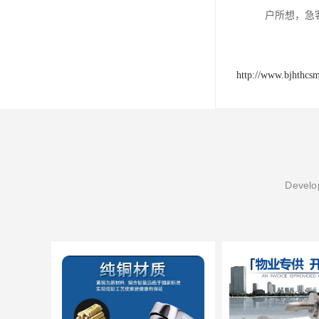
户所想，急
http://www.bjhthcs
Develop