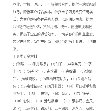
物业、学校、酒店、工厂等单位合作，提供一站式配送
服务，降低客户综合成本。依托电子商务改变传统模
式，为客户解决各种采购方案。以的团队为客户提供
24H物资配送到达，货到月结、统一，便捷退换等服
务，提高了企业的运营效率。一切从客户的利益出发，
想客户所想，急客户所急，期待与您携手共进，共创未
来。
工具类五金材料：
(1)钢锯； (2)手用锯条； (3)钳子 ；(4)螺丝刀（一字、
十字）；(5)卷尺； (6)克丝钳； (7)尖嘴钳 ；(8)斜嘴
钳； (9)玻璃胶； (10)直柄麻花钻头； (11)金刚石钻
头 ；(12)电锤钻头； (13)开孔器；（14）开口扳手和梅
花扳手；（15）；拉铆；（16）黄油；（17）锤子；
（18）套筒；（19）活动扳手；（20）钢卷尺、盒尺、
米尺；以及射钉、铁皮剪、云石锯片、油灰刀、灰匙、