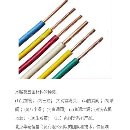
水暖类五金材料的种类：
(1)铝塑管； (2)三通； (3)对丝弯头； (4)防漏阀 ；(5)球
阀 ；(6)八字阀 ；(7)直通阀； (8)普通地漏；(9)洗衣机
地漏； (10)生胶带；（11）泵阀等系列产品。
北京华泰恒昌商贸有限公司以的团队和技术，快速响