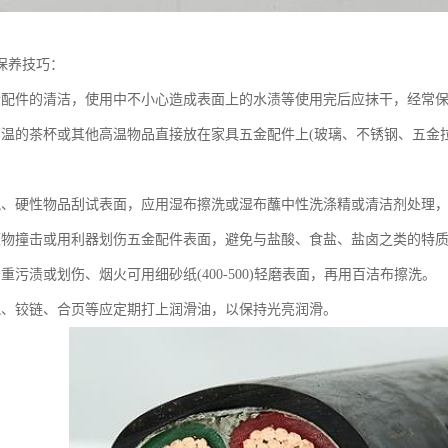
保养技巧：
金配件的清洁，使用中不小心造成表面上的水渍等使用完后应抹干，经常
高温的茶杯或其他高温物品直接放在家具五金配件上(玻璃、不锈钢、五金
锐、硬性物品刮试表面，应用湿布擦洗或湿布蘸中性洗涤精或清洁剂处理
硬物撞击或用利器划伤五金配件表面，避免与盐酸、食盐、盐卤之类的特
重污渍或划伤、烟火可用细砂纸(400-500)轻磨表面，再用百洁布擦洗。
轨、铰链、合页等应定期打上润滑油，以保持光亮润滑。