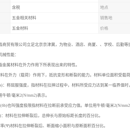
含税
地点
五金相关材料
销售地
五金材料
价格
昌商贸有限公司立足北京京津冀，为物业、酒店、商厦、、学校、后勤等
机械性能：
指金属材料在外力作用下所表现出来的特性。
材料在外力（载荷）作用下，抵抗变形和断裂的能力。材料单位面积受载
(бs)：称屈服强度，指材料在拉抻过程中，材料所受应力达到某一临界值时
牛顿/毫米2(N/mm2)表示。
(бb)也叫强度极限指材料在拉断前承受应力值。单位用牛顿/毫米2(N/mm2
(δ)：材料在拉伸断裂后，总伸长与原始标距长度的百分比。
缩率(Ψ)材料在拉伸断裂后、断面缩小面积与原断面积百分比。