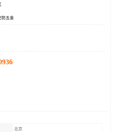
区
安防五金
0936
北京