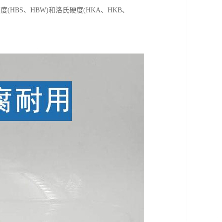
BS、HBW)和洛氏硬度(HKA、HKB、