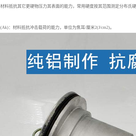
材料抵抗其它更硬物压力其表面的能力，常用硬度按其范围测定分布氏硬度(H
(Ak)：材料抵抗冲击载荷的能力，单位为焦耳/厘米2(J/cm2)。