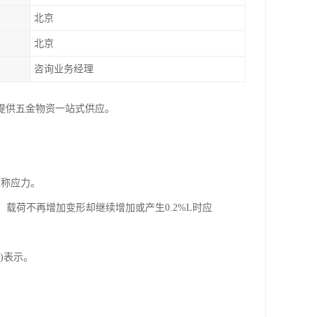
北京
北京
咨询业务经理
提供五金物资一站式供应。
荷称应力。
，载荷不再增加变形却继续增加或产生0.2%L时应
)表示。