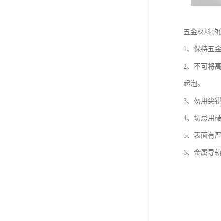
五金材料的
1、保持五
2、不可将
起泡。
3、勿用尖
4、切忌用
5、表面有严
6、金属导