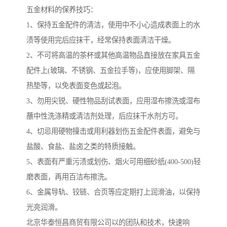
五金材料的保养技巧：
1、保持五金配件的清洁，使用中不小心造成表面上的水
渍等使用完后应抹干，经常保持表面清洁干燥。
2、不可将高温的茶杯或其他高温物品直接放在家具五金
配件上(玻璃、不锈钢、五金拉手等)，应使用脚架、隔
热垫等，以免表面变色或起泡。
3、勿用尖锐、硬性物品刮试表面，应用湿布擦洗或湿布
蘸中性洗涤精或清洁剂处理，后应抹干水剂方可。
4、切忌用硬物撞击或用利器划伤五金配件表面，避免与
盐酸、食盐、盐卤之类的特质接触。
5、表面有严重污渍或划伤、烟火可用细砂纸(400-500)轻
磨表面，再用百洁布擦洗。
6、金属导轨、铰链、合页等应定期打上润滑油，以保持
光亮润滑。
北京华泰恒昌商贸有限公司以的团队和技术，快速响