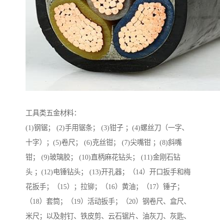
工具类五金材料：
(1)钢锯； (2)手用锯条； (3)钳子 ；(4)螺丝刀（一字、
十字）；(5)卷尺； (6)克丝钳； (7)尖嘴钳 ；(8)斜嘴
钳； (9)玻璃胶； (10)直柄麻花钻头； (11)金刚石钻
头 ；(12)电锤钻头； (13)开孔器；（14）开口扳手和梅
花扳手；（15）；拉铆；（16）黄油；（17）锤子；
（18）套筒；（19）活动扳手；（20）钢卷尺、盒尺、
米尺；以及射钉、铁皮剪、云石锯片、油灰刀、灰匙、