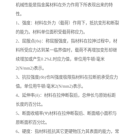
机械性能是指金属材料在外力作用下所表现出来的特
性。
1、强度：材料在外力（载荷）作用下，抵抗变形和断裂
的能力。材料单位面积受载荷称应力。
2、屈服点(бs)：称屈服强度，指材料在拉抻过程中，材
料所受应力达到某一临界值时，载荷不再增加变形却继
续增加或产生0.2%L时应力值，单位用牛顿/毫米
2(N/mm2)表示。
3、抗拉强度(бb)也叫强度极限指材料在拉断前承受应力
值。单位用牛顿/毫米2(N/mm2)表示。
4、延伸率(δ)：材料在拉伸断裂后，总伸长与原始标距
长度的百分比。
5、断面收缩率(Ψ)材料在拉伸断裂后、断面缩小面积与
原断面积百分比。
6、硬度：指材料抵抗其它更硬物压力其表面的能力，常