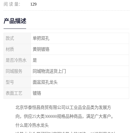
阅 读 量：
129
产品描述
款式
单把双孔
材质
黄铜镀铬
是否冷热水
是
同城服务
同城物流送货上门
型号
面盆双孔龙头
表面工艺
镀铬
北京华泰恒昌商贸有限公司以工业品全品类为发展方
向，供应25大类300000规格品种商品，满足广大客户。
什么是冷热水龙头