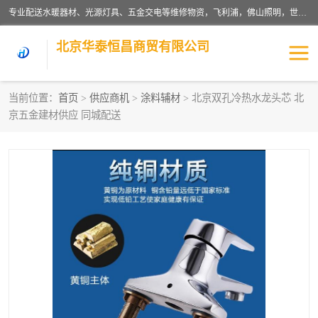
专业配送水暖器材、光源灯具、五金交电等维修物资，飞利浦，佛山照明，世达，博世，九牧，特陶等各产品涉及国内外知名品牌。公司专注与物业、学校、酒店、工厂等单位合作，提供一站式配送服务，降低客户综合成本。依托电子商务改变传统模式，以专业的团队为客户提供24H物资配送到达，货到月结、统一开票，便捷退换等服务，提高了企业的运营效率。
北京华泰恒昌商贸有限公司
当前位置：
首页
>
供应商机
>
涂料辅材
> 北京双孔冷热水龙头芯 北
京五金建材供应 同城配送
水暖阀门
电料灯饰
五金工具
涂料辅材