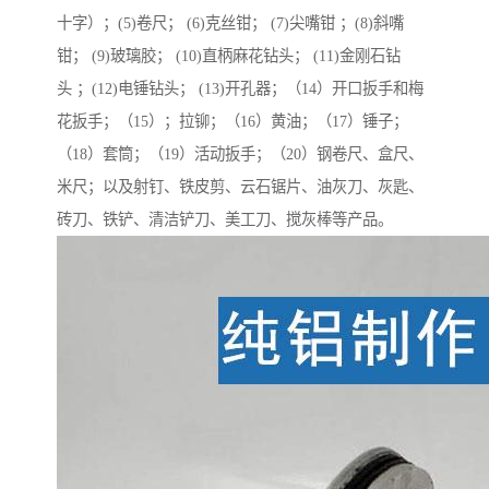
十字）；(5)卷尺； (6)克丝钳； (7)尖嘴钳 ；(8)斜嘴
钳； (9)玻璃胶； (10)直柄麻花钻头； (11)金刚石钻
头 ；(12)电锤钻头； (13)开孔器；（14）开口扳手和梅
花扳手；（15）；拉铆；（16）黄油；（17）锤子；
（18）套筒；（19）活动扳手；（20）钢卷尺、盒尺、
米尺；以及射钉、铁皮剪、云石锯片、油灰刀、灰匙、
砖刀、铁铲、清洁铲刀、美工刀、搅灰棒等产品。