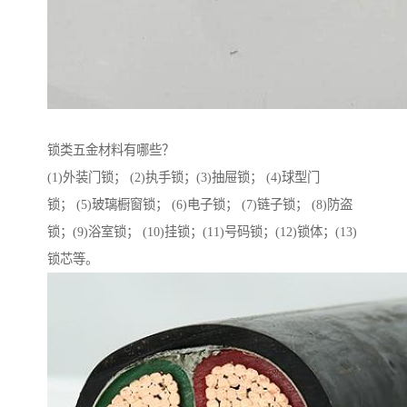
锁类五金材料有哪些？
(1)外装门锁； (2)执手锁；(3)抽屉锁； (4)球型门
锁； (5)玻璃橱窗锁； (6)电子锁； (7)链子锁； (8)防盗
锁；(9)浴室锁； (10)挂锁；(11)号码锁；(12)锁体；(13)
锁芯等。