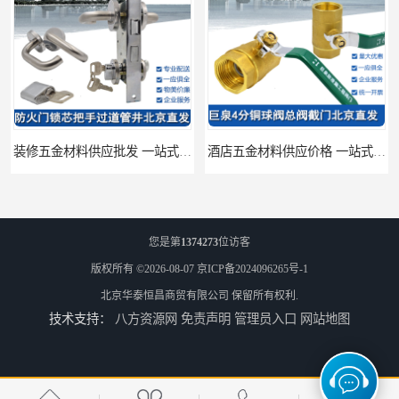
装修五金材料供应批发 一站式供应
酒店五金材料供应价格 一站式配送
您是第
1374273
位访客
版权所有 ©2026-08-07
京ICP备2024096265号-1
北京华泰恒昌商贸有限公司
保留所有权利.
技术支持：
八方资源网
免责声明
管理员入口
网站地图
建筑五金材料供应配送 一站式五金材料供应商
脸盆冷热水龙头批发商 水龙头冷热洗脸盆池 全城配送