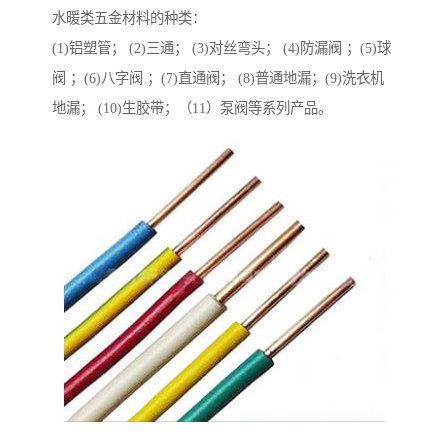
水暖类五金材料的种类：
(1)铝塑管； (2)三通； (3)对丝弯头； (4)防漏阀 ；(5)球
阀 ；(6)八字阀 ；(7)直通阀； (8)普通地漏；(9)洗衣机
地漏； (10)生胶带；（11）泵阀等系列产品。