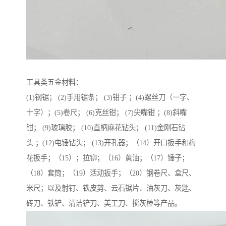
工具类五金材料：
(1)钢锯； (2)手用锯条； (3)钳子 ；(4)螺丝刀（一字、
十字）；(5)卷尺； (6)克丝钳； (7)尖嘴钳 ；(8)斜嘴
钳； (9)玻璃胶； (10)直柄麻花钻头； (11)金刚石钻
头 ；(12)电锤钻头； (13)开孔器；（14）开口扳手和梅
花扳手；（15）；拉铆；（16）黄油；（17）锤子；
（18）套筒；（19）活动扳手；（20）钢卷尺、盒尺、
米尺；以及射钉、铁皮剪、云石锯片、油灰刀、灰匙、
砖刀、铁铲、清洁铲刀、美工刀、搅灰棒等产品。