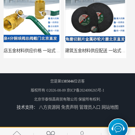
建筑五金材料供应配送 一站式五金材料供应商
脸盆冷热水龙头批发商 水龙头冷热洗脸盆池 全城配送
您是第
1385046
位访客
版权所有 ©2026-08-09
京ICP备2024096265号-1
北京华泰恒昌商贸有限公司
保留所有权利.
技术支持：
八方资源网
免责声明
管理员入口
网站地图
厨房冷热水龙头批发 三孔面盆通用中珠 24小时内送达
浴室冷热水龙头芯 三孔面盆通用中珠 24小时内送达