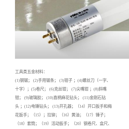
工具类五金材料：
(1)钢锯； (2)手用锯条； (3)钳子 ；(4)螺丝刀（一字、
十字）；(5)卷尺； (6)克丝钳； (7)尖嘴钳 ；(8)斜嘴
钳； (9)玻璃胶； (10)直柄麻花钻头； (11)金刚石钻
头 ；(12)电锤钻头； (13)开孔器；（14）开口扳手和梅
花扳手；（15）；拉铆；（16）黄油；（17）锤子；
（18）套筒；（19）活动扳手；（20）钢卷尺、盒尺、