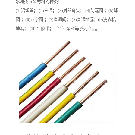
水暖类五金材料的种类：
(1)铝塑管； (2)三通； (3)对丝弯头； (4)防漏阀 ；(5)球
阀 ；(6)八字阀 ；(7)直通阀； (8)普通地漏；(9)洗衣机
地漏； (10)生胶带；（11）泵阀等系列产品。