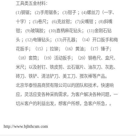
工具类五金材料：
(1)钢锯； (2)手用锯条； (3)钳子 ；(4)螺丝刀（一字、
十字）；(5)卷尺； (6)克丝钳； (7)尖嘴钳 ；(8)斜嘴
钳； (9)玻璃胶； (10)直柄麻花钻头； (11)金刚石钻
头 ；(12)电锤钻头； (13)开孔器；（14）开口扳手和梅
花扳手；（15）；拉铆；（16）黄油；（17）锤子；
（18）套筒；（19）活动扳手；（20）钢卷尺、盒尺、
米尺；以及射钉、铁皮剪、云石锯片、油灰刀、灰匙、
砖刀、铁铲、清洁铲刀、美工刀、搅灰棒等产品。
北京华泰恒昌商贸有限公司以的团队和技术，快速响
应，灵活应变各种采购需求，为客户解决各种问题，一
切从客户的利益出发，想客户所想，急客户所急，。
http://www.bjhthcsm.com