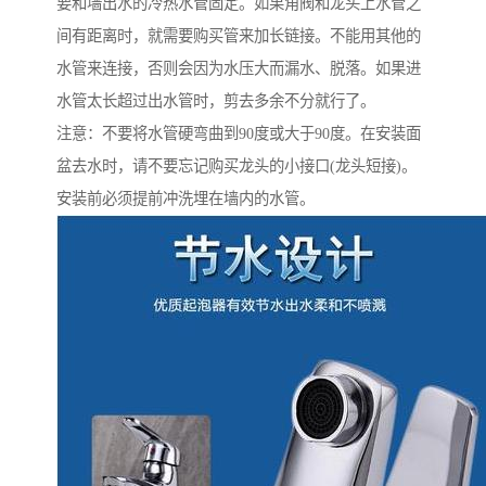
要和墙出水的冷热水管固定。如果角阀和龙头上水管之
间有距离时，就需要购买管来加长链接。不能用其他的
水管来连接，否则会因为水压大而漏水、脱落。如果进
水管太长超过出水管时，剪去多余不分就行了。
注意：不要将水管硬弯曲到90度或大于90度。在安装面
盆去水时，请不要忘记购买龙头的小接口(龙头短接)。
安装前必须提前冲洗埋在墙内的水管。