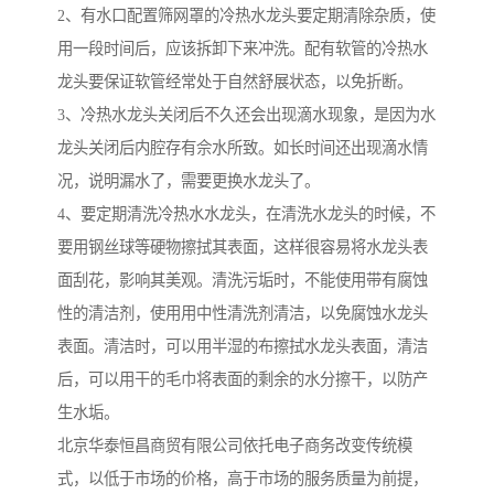
2、有水口配置筛网罩的冷热水龙头要定期清除杂质，使
用一段时间后，应该拆卸下来冲洗。配有软管的冷热水
龙头要保证软管经常处于自然舒展状态，以免折断。
3、冷热水龙头关闭后不久还会出现滴水现象，是因为水
龙头关闭后内腔存有佘水所致。如长时间还出现滴水情
况，说明漏水了，需要更换水龙头了。
4、要定期清洗冷热水水龙头，在清洗水龙头的时候，不
要用钢丝球等硬物擦拭其表面，这样很容易将水龙头表
面刮花，影响其美观。清洗污垢时，不能使用带有腐蚀
性的清洁剂，使用用中性清洗剂清洁，以免腐蚀水龙头
表面。清洁时，可以用半湿的布擦拭水龙头表面，清洁
后，可以用干的毛巾将表面的剩余的水分擦干，以防产
生水垢。
北京华泰恒昌商贸有限公司依托电子商务改变传统模
式，以低于市场的价格，高于市场的服务质量为前提，