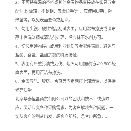
2、不可将高温的茶杯或其他高温物品直接放在家具五金
配件上(玻璃、不锈钢、五金拉手等)，应使用脚架、隔
热垫等，以免表面变色或起泡。
3、勿用尖锐、硬性物品刮试表面，应用湿布擦洗或湿布
蘸中性洗涤精或清洁剂处理，后应抹干水剂方可。
4、切忌用硬物撞击或用利器划伤五金配件表面，避免与
盐酸、食盐、盐卤之类的特质接触。
5、表面有严重污渍或划伤、烟火可用细砂纸(400-500)轻
磨表面，再用百洁布擦洗。
6、金属导轨、铰链、合页等应定期打上润滑油，以保持
光亮润滑。
北京华泰恒昌商贸有限公司以的团队和技术，快速响
应，灵活应变各种采购需求，为客户解决各种问题，一
切从客户的利益出发，想客户所想，急客户所急，。