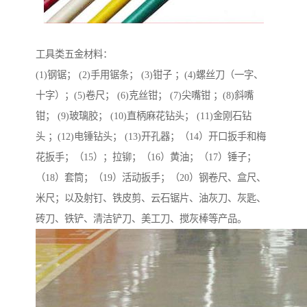
工具类五金材料：
(1)钢锯； (2)手用锯条； (3)钳子 ；(4)螺丝刀（一字、
十字）；(5)卷尺； (6)克丝钳； (7)尖嘴钳 ；(8)斜嘴
钳； (9)玻璃胶； (10)直柄麻花钻头； (11)金刚石钻
头 ；(12)电锤钻头； (13)开孔器；（14）开口扳手和梅
花扳手；（15）；拉铆；（16）黄油；（17）锤子；
（18）套筒；（19）活动扳手；（20）钢卷尺、盒尺、
米尺；以及射钉、铁皮剪、云石锯片、油灰刀、灰匙、
砖刀、铁铲、清洁铲刀、美工刀、搅灰棒等产品。