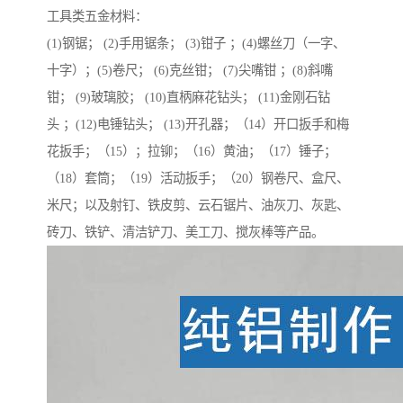
工具类五金材料：
(1)钢锯； (2)手用锯条； (3)钳子 ；(4)螺丝刀（一字、
十字）；(5)卷尺； (6)克丝钳； (7)尖嘴钳 ；(8)斜嘴
钳； (9)玻璃胶； (10)直柄麻花钻头； (11)金刚石钻
头 ；(12)电锤钻头； (13)开孔器；（14）开口扳手和梅
花扳手；（15）；拉铆；（16）黄油；（17）锤子；
（18）套筒；（19）活动扳手；（20）钢卷尺、盒尺、
米尺；以及射钉、铁皮剪、云石锯片、油灰刀、灰匙、
砖刀、铁铲、清洁铲刀、美工刀、搅灰棒等产品。