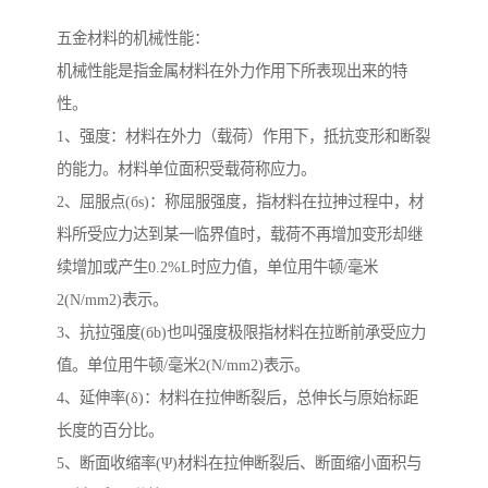
五金材料的机械性能：
机械性能是指金属材料在外力作用下所表现出来的特
性。
1、强度：材料在外力（载荷）作用下，抵抗变形和断裂
的能力。材料单位面积受载荷称应力。
2、屈服点(бs)：称屈服强度，指材料在拉抻过程中，材
料所受应力达到某一临界值时，载荷不再增加变形却继
续增加或产生0.2%L时应力值，单位用牛顿/毫米
2(N/mm2)表示。
3、抗拉强度(бb)也叫强度极限指材料在拉断前承受应力
值。单位用牛顿/毫米2(N/mm2)表示。
4、延伸率(δ)：材料在拉伸断裂后，总伸长与原始标距
长度的百分比。
5、断面收缩率(Ψ)材料在拉伸断裂后、断面缩小面积与