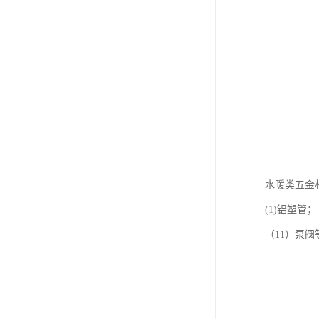
水暖类五金
(1)铝塑管；
（11）泵