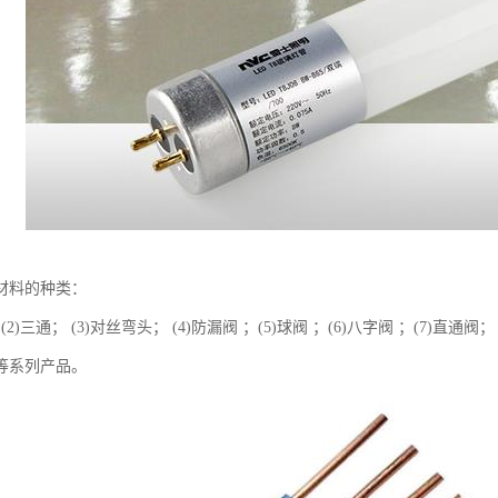
材料的种类：
 (2)三通； (3)对丝弯头； (4)防漏阀 ；(5)球阀 ；(6)八字阀 ；(7)直通阀
阀等系列产品。