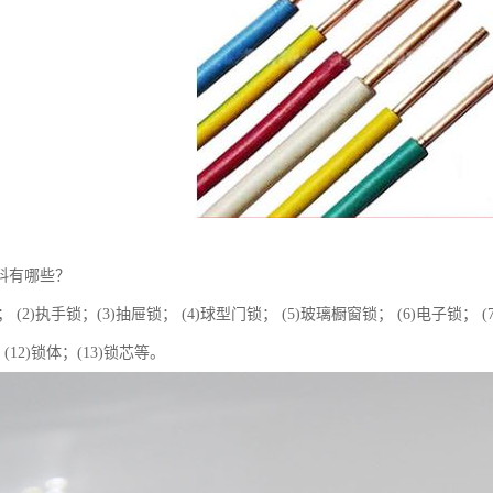
料有哪些？
； (2)执手锁；(3)抽屉锁； (4)球型门锁； (5)玻璃橱窗锁； (6)电子锁； (
；(12)锁体；(13)锁芯等。