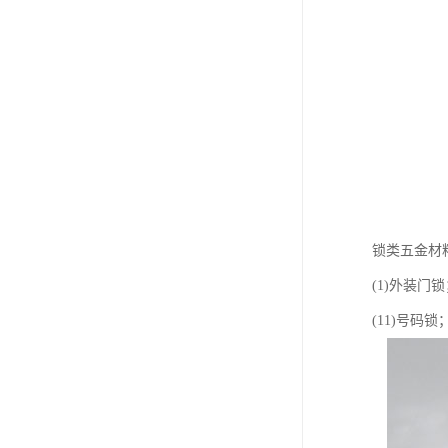
锁类五金材
(1)外装门锁
(11)号码锁