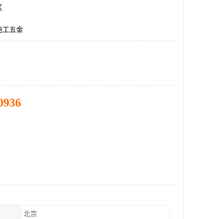
区
电工五金
0936
北京