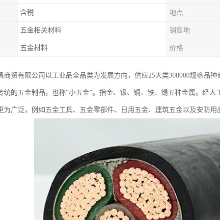
含税
地点
五金相关材料
销售地
五金材料
价格
昌商贸有限公司以工业品全品类为发展方向，供应25大类300000规格品
传统的五金制品，也称“小五金”。指金、银、铜、铁、锡五种金属。经人
更为广泛，例如五金工具、五金零部件、日用五金、建筑五金以及安防用