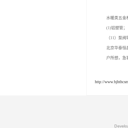
水暖类五金
(1)铝塑管；
（11）泵
北京华泰恒
户所想，急
http://www.bjhthcs
Develop