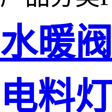
水暖
电料