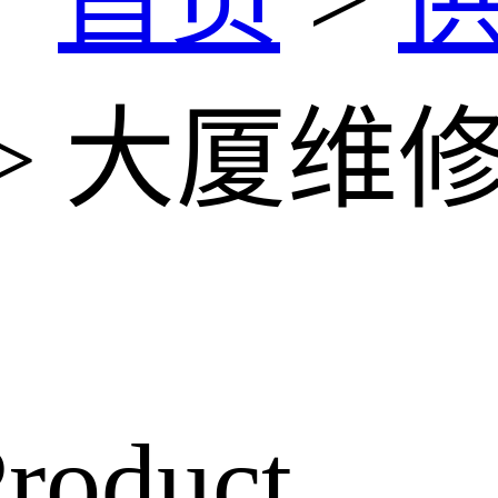
> 大厦维
roduct