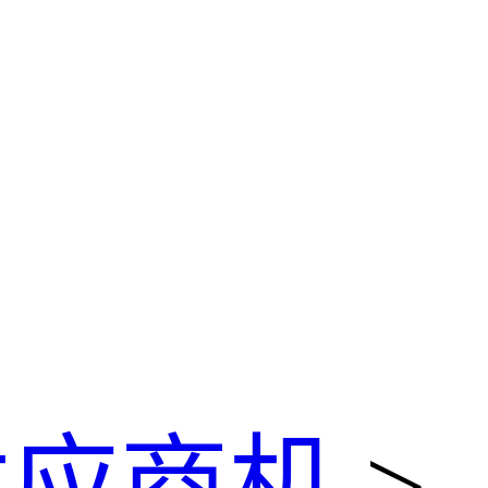
供应商机
>