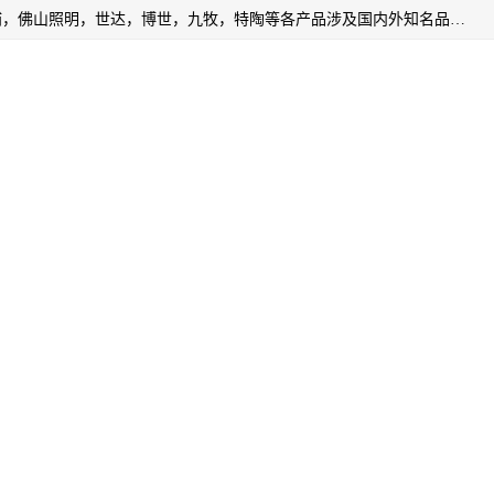
专业配送水暖器材、光源灯具、五金交电等维修物资，飞利浦，佛山照明，世达，博世，九牧，特陶等各产品涉及国内外知名品牌。公司专注与物业、学校、酒店、工厂等单位合作，提供一站式配送服务，降低客户综合成本。依托电子商务改变传统模式，以专业的团队为客户提供24H物资配送到达，货到月结、统一开票，便捷退换等服务，提高了企业的运营效率。