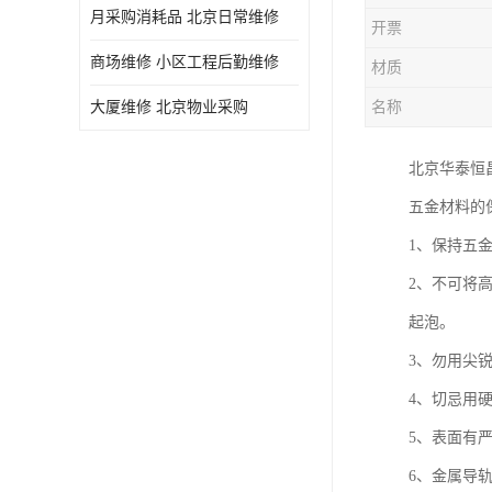
月采购消耗品 北京日常维修
开票
商场维修 小区工程后勤维修
材质
大厦维修 北京物业采购
名称
北京华泰恒
五金材料的
1、保持五
2、不可将
起泡。
3、勿用尖
4、切忌用
5、表面有严
6、金属导