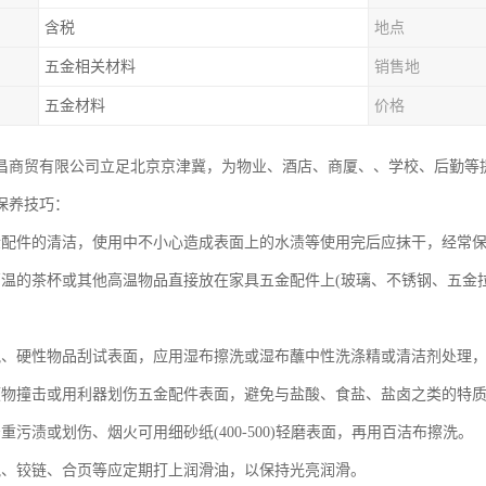
含税
地点
五金相关材料
销售地
五金材料
价格
昌商贸有限公司立足北京京津冀，为物业、酒店、商厦、、学校、后勤等
保养技巧：
金配件的清洁，使用中不小心造成表面上的水渍等使用完后应抹干，经常
高温的茶杯或其他高温物品直接放在家具五金配件上(玻璃、不锈钢、五金
锐、硬性物品刮试表面，应用湿布擦洗或湿布蘸中性洗涤精或清洁剂处理
硬物撞击或用利器划伤五金配件表面，避免与盐酸、食盐、盐卤之类的特
重污渍或划伤、烟火可用细砂纸(400-500)轻磨表面，再用百洁布擦洗。
轨、铰链、合页等应定期打上润滑油，以保持光亮润滑。