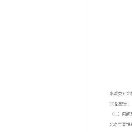
水暖类五金
(1)铝塑管；
（11）泵
北京华泰恒