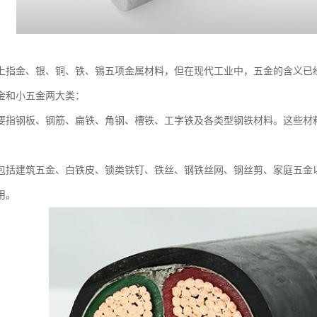
上指金、银、铜、铁、锡五项金属材料，但在现代工业中，五金的含义已
金和小五金两大类：
要指钢板、钢筋、扁铁、角钢、槽铁、工字铁及各类型钢铁材料。这些材
包括建筑五金、白铁皮、锁类铁钉、铁丝、钢铁丝网、钢丝剪、家庭五金
用。