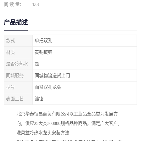
阅 读 量：
138
产品描述
款式
单把双孔
材质
黄铜镀铬
是否冷热水
是
同城服务
同城物流送货上门
型号
面盆双孔龙头
表面工艺
镀铬
北京华泰恒昌商贸有限公司以工业品全品类为发展方
向，供应25大类300000规格品种商品，满足广大客户。
洗菜盆冷热水龙头安装方法