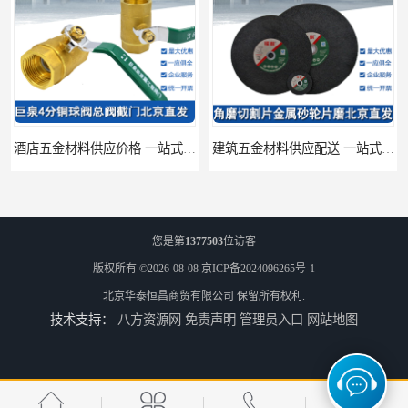
酒店五金材料供应价格 一站式配送
建筑五金材料供应配送 一站式五金材料供应商
您是第
1377503
位访客
版权所有 ©2026-08-08
京ICP备2024096265号-1
北京华泰恒昌商贸有限公司
保留所有权利.
技术支持：
八方资源网
免责声明
管理员入口
网站地图
脸盆冷热水龙头批发商 水龙头冷热洗脸盆池 全城配送
厨房冷热水龙头批发 三孔面盆通用中珠 24小时内送达