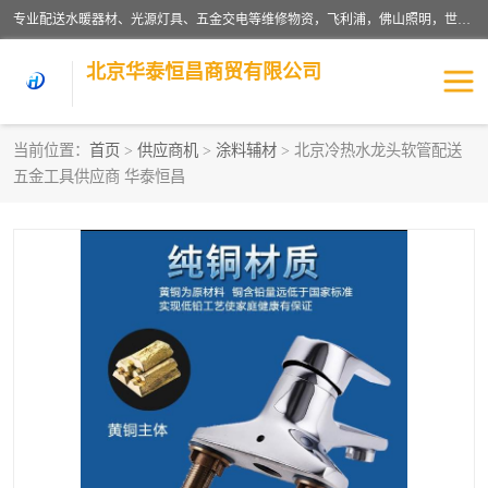
专业配送水暖器材、光源灯具、五金交电等维修物资，飞利浦，佛山照明，世达，博世，九牧，特陶等各产品涉及国内外知名品牌。公司专注与物业、学校、酒店、工厂等单位合作，提供一站式配送服务，降低客户综合成本。依托电子商务改变传统模式，以专业的团队为客户提供24H物资配送到达，货到月结、统一开票，便捷退换等服务，提高了企业的运营效率。
北京华泰恒昌商贸有限公司
当前位置：
首页
>
供应商机
>
涂料辅材
> 北京冷热水龙头软管配送
五金工具供应商 华泰恒昌
水暖阀门
电料灯饰
五金工具
涂料辅材