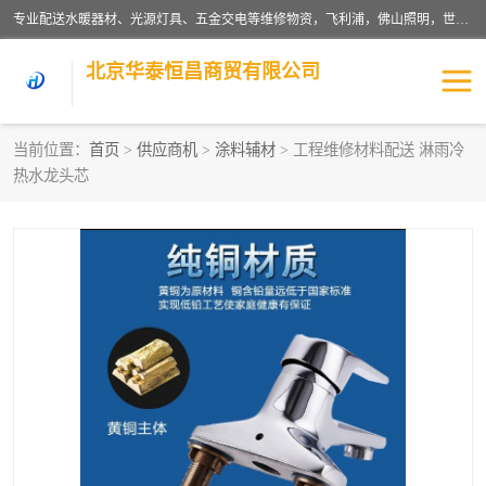
专业配送水暖器材、光源灯具、五金交电等维修物资，飞利浦，佛山照明，世达，博世，九牧，特陶等各产品涉及国内外知名品牌。公司专注与物业、学校、酒店、工厂等单位合作，提供一站式配送服务，降低客户综合成本。依托电子商务改变传统模式，以专业的团队为客户提供24H物资配送到达，货到月结、统一开票，便捷退换等服务，提高了企业的运营效率。
北京华泰恒昌商贸有限公司
当前位置：
首页
>
供应商机
>
涂料辅材
> 工程维修材料配送 淋雨冷
热水龙头芯
水暖阀门
电料灯饰
五金工具
涂料辅材