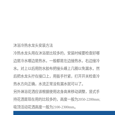
沐浴冷热水龙头安装方法
冷热水龙头用在沐浴是比较多的，安装时候要检查好哪
边是冷水哪边是热水，一般都是左边接热水，右边接冷
水。对上以后用防水胶布把接头缠上几圈以免漏水，然
后把水龙头拧在接口上，用扳手拧紧，打开开关检查冷
热水方向正确，水流正常没有漏水就可以了。
另外淋浴花洒应该根据使用这身高来移动调整，竖式手
持花洒是现在用的比较多的，高度一般为2050-2200mm;
吸顶活动花洒高度一般为2100-2300mm。