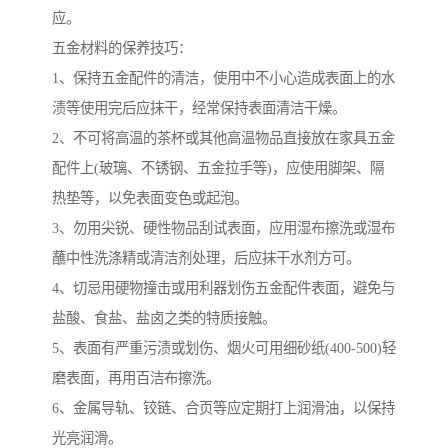
应。
五金材料的保养技巧：
1、保持五金配件的清洁，使用中不小心造成表面上的水
渍等使用完后应抹干，经常保持表面清洁干燥。
2、不可将高温的茶杯或其他高温物品直接放在家具五金
配件上(玻璃、不锈钢、五金拉手等)，应使用脚架、隔
热垫等，以免表面变色或起泡。
3、勿用尖锐、硬性物品刮试表面，应用湿布擦洗或湿布
蘸中性洗涤精或清洁剂处理，后应抹干水剂方可。
4、切忌用硬物撞击或用利器划伤五金配件表面，避免与
盐酸、食盐、盐卤之类的特质接触。
5、表面有严重污渍或划伤、烟火可用细砂纸(400-500)轻
磨表面，再用百洁布擦洗。
6、金属导轨、铰链、合页等应定期打上润滑油，以保持
光亮润滑。