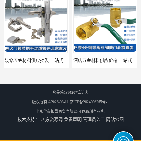
装修五金材料供应批发 一站式供应
酒店五金材料供应价格 一站式配送
您是第
1394207
位访客
版权所有 ©2026-08-11
京ICP备2024096265号-1
北京华泰恒昌商贸有限公司
保留所有权利.
技术支持：
八方资源网
免责声明
管理员入口
网站地图
建筑五金材料供应配送 一站式五金材料供应商
脸盆冷热水龙头批发商 水龙头冷热洗脸盆池 全城配送