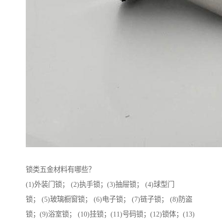
锁类五金材料有哪些？
(1)外装门锁； (2)执手锁；(3)抽屉锁； (4)球型门
锁； (5)玻璃橱窗锁； (6)电子锁； (7)链子锁； (8)防盗
锁；(9)浴室锁； (10)挂锁；(11)号码锁；(12)锁体；(13)