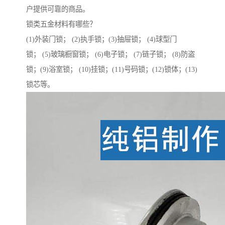
户提供可靠的商品。
锁类五金材料有哪些？
(1)外装门锁； (2)执手锁；(3)抽屉锁； (4)球型门
锁； (5)玻璃橱窗锁； (6)电子锁； (7)链子锁； (8)防盗
锁；(9)浴室锁； (10)挂锁；(11)号码锁；(12)锁体；(13)
锁芯等。