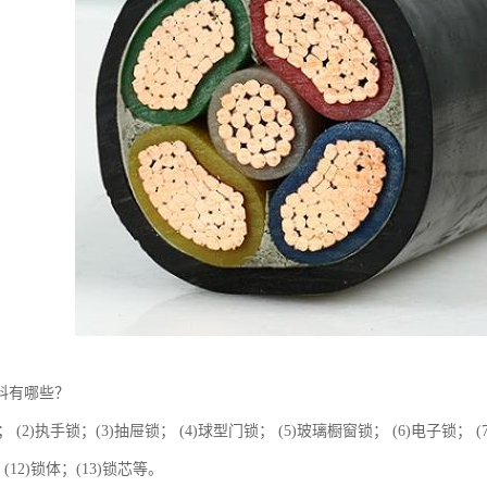
料有哪些？
； (2)执手锁；(3)抽屉锁； (4)球型门锁； (5)玻璃橱窗锁； (6)电子锁； (
；(12)锁体；(13)锁芯等。