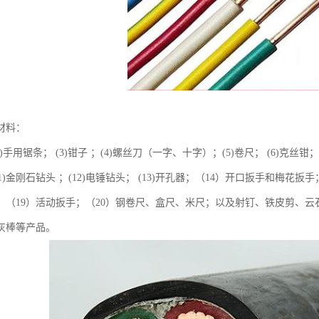
材料：
(2)手用锯条； (3)钳子 ；(4)螺丝刀（一字、十字）；(5)卷尺； (6)克丝钳； 
11)金刚石钻头 ；(12)电锤钻头； (13)开孔器；（14）开口扳手和梅花
筒；（19）活动扳手；（20）钢卷尺、盒尺、米尺；以及射钉、铁皮剪、
灰棒等产品。