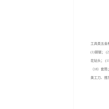
工具类五金
(1)钢锯； 
花钻头； (
（18）套
美工刀、搅