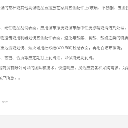
高温的茶杯或其他高温物品直接放在家具五金配件上(玻璃、不锈钢、五金
锐、硬性物品刮试表面，应用湿布擦洗或湿布蘸中性洗涤精或清洁剂处理
硬物撞击或用利器划伤五金配件表面，避免与盐酸、食盐、盐卤之类的特
重污渍或划伤、烟火可用细砂纸(400-500)轻磨表面，再用百洁布擦洗。
轨、铰链、合页等应定期打上润滑油，以保持光亮润滑。
昌商贸有限公司以的团队和技术，快速响应，灵活应变各种采购需求，为
客户所急，。
m.com