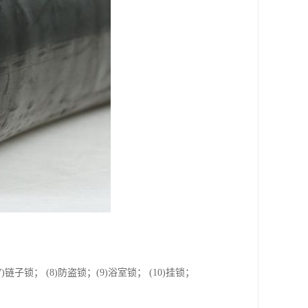
7)链子锁； (8)防盗锁；(9)浴室锁； (10)挂锁；