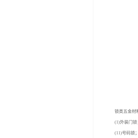
锁类五金材
(1)外装门锁
(11)号码锁