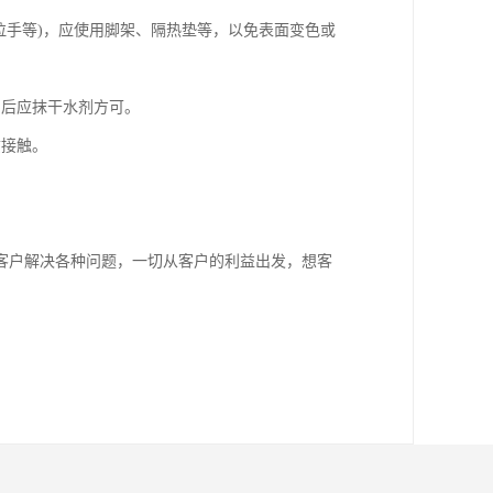
拉手等)，应使用脚架、隔热垫等，以免表面变色或
，后应抹干水剂方可。
质接触。
客户解决各种问题，一切从客户的利益出发，想客