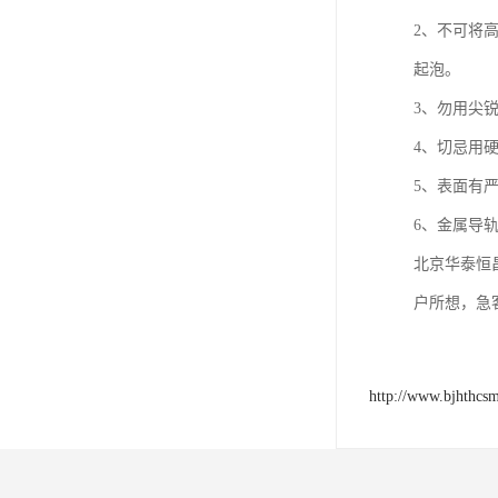
2、不可将
起泡。
3、勿用尖
4、切忌用
5、表面有严
6、金属导
北京华泰恒
户所想，急
http://www.bjhthcs