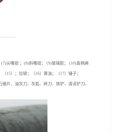
(7)尖嘴钳 ；(8)斜嘴钳； (9)玻璃胶； (10)直柄麻
扳手；（15）；拉铆；（16）黄油；（17）锤子；
云石锯片、油灰刀、灰匙、砖刀、铁铲、清洁铲刀、